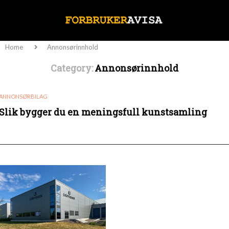
Home
Annonsørinnhold
Category:
Annonsørinnhold
ANNONSØRBILAG
Slik bygger du en meningsfull kunstsamling