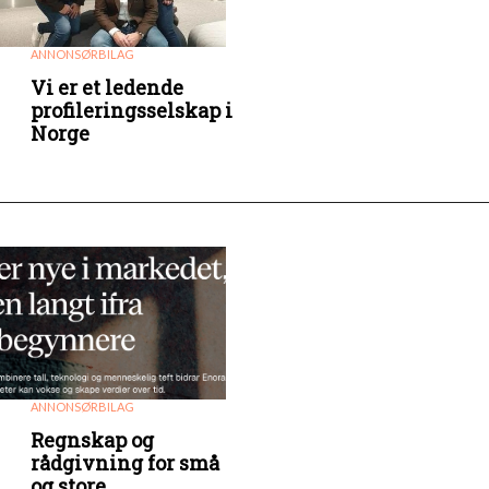
ANNONSØRBILAG
Vi er et ledende
profileringsselskap i
Norge
ANNONSØRBILAG
Regnskap og
rådgivning for små
og store