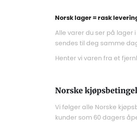
Norsk lager = rask leverin
Alle varer du ser på lager i
sendes til deg samme dag
Henter vi varen fra et fje
Norske kjøpsbetingel
Vi følger alle Norske kjøps
kunder som 60 dagers åpent