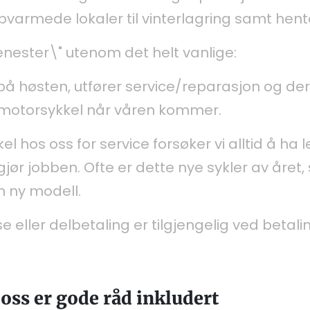
oppvarmede lokaler til vinterlagring samt hen
tjenester\" utenom det helt vanlige:
på høsten, utfører service/reparasjon og der
 motorsykkel når våren kommer.
 hos oss for service forsøker vi alltid å ha le
gjør jobben. Ofte er dette nye sykler av året
en ny modell.
e eller delbetaling er tilgjengelig ved betali
 oss er gode råd inkludert