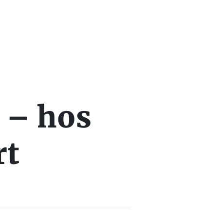
 – hos
rt