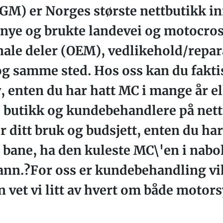
GM) er Norges største nettbutikk i
 nye og brukte landevei og motocros
nale deler (OEM), vedlikehold/repar
 og samme sted. Hos oss kan du faktis
, enten du har hatt MC i mange år e
 i butikk og kundebehandlere på net
 ditt bruk og budsjett, enten du har
bane, ha den kuleste MC\'en i nabol
nn.?For oss er kundebehandling vik
en vet vi litt av hvert om både motor