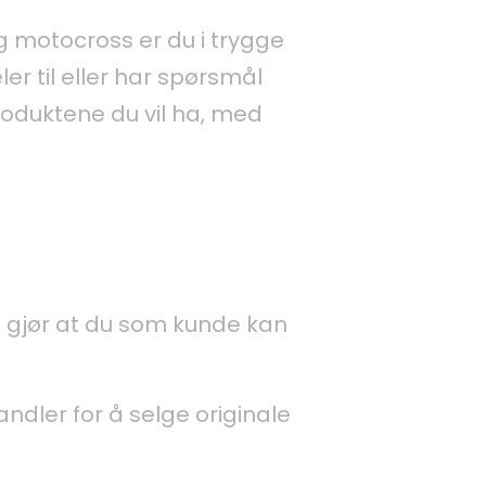
g motocross er du i trygge
er til eller har spørsmål
oduktene du vil ha, med
e gjør at du som kunde kan
dler for å selge originale