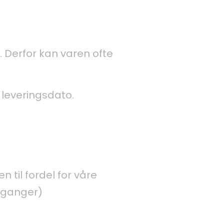
e. Derfor kan varen ofte
t leveringsdato.
n til fordel for våre
o ganger)