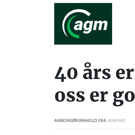
40 års e
oss er g
ANNONSØRINNHOLD FRA
AGM.NO