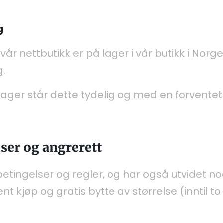
g
 vår nettbutikk er på lager i vår butikk i Norg
.
rnlager står dette tydelig og med en forvente
ser og angrerett
betingelser og regler, og har også utvidet noe
 kjøp og gratis bytte av størrelse (inntil t