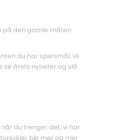
ndle på den gamle måten
enten du har spørsmål, vil
e se årets nyheter og slå
 når du trenger det, vi har
torsykler blir mer og mer